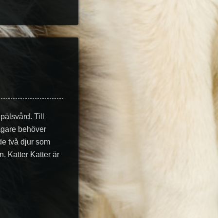
älsvård. Till
 ägare behöver
å de två djur som
n. Katter Katter är