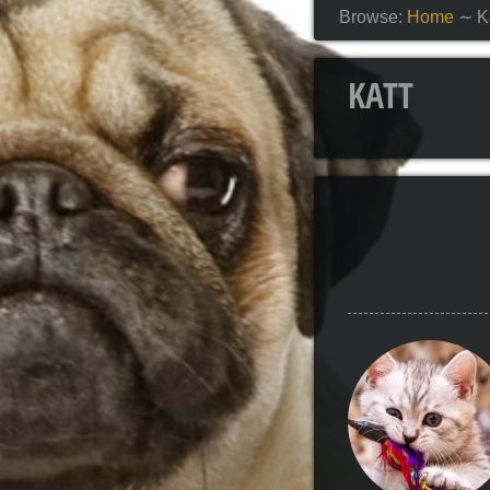
Browse:
Home
∼
K
KATT