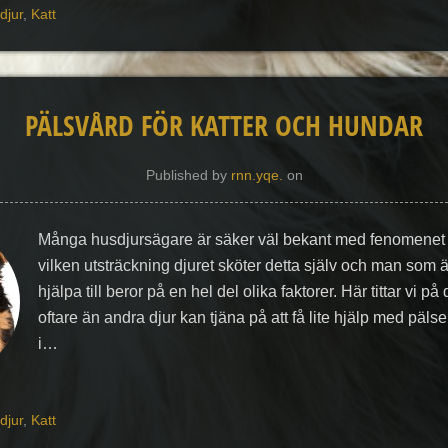
djur
,
Katt
PÄLSVÅRD FÖR KATTER OCH HUNDAR
Published by
rnn.yqe.
on
Många husdjursägare är säker väl bekant med fenomenet p
vilken utsträckning djuret sköter detta själv och man som
hjälpa till beror på en hel del olika faktorer. Här tittar vi p
oftare än andra djur kan tjäna på att få lite hjälp med pälse
i…
djur
,
Katt