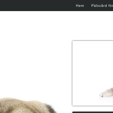
Skip to content
Hem
Pälsvård fö