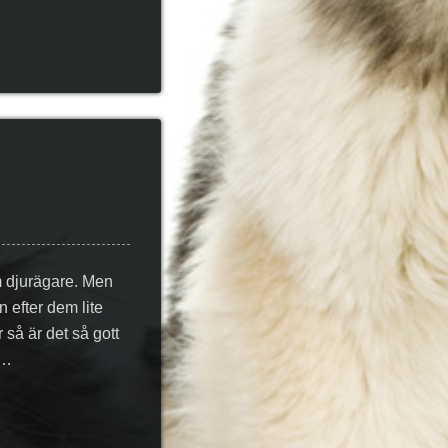
m djurägare. Men
n efter dem lite
 så är det så gott
,…