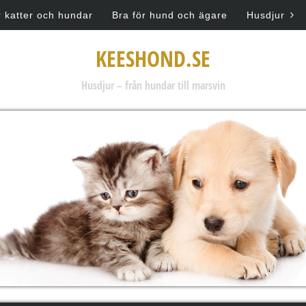
r katter och hundar
Bra för hund och ägare
Husdjur
KEESHOND.SE
Husdjur – från hundar till marsvin